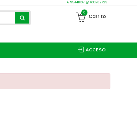
954411107
633762729
0
Carrito
ACCESO