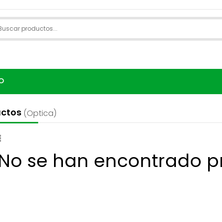
O
uctos
(optica)
 No se han encontrado p