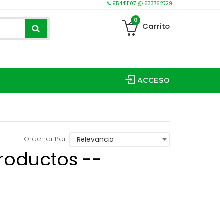
954411107
633762729
0
Carrito
ACCESO
Ordenar Por:
roductos --