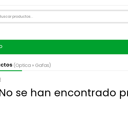
O
uctos
(optica » Gafas)
 No se han encontrado p