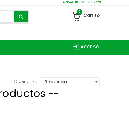
954411107
633762729
0
Carrito
ACCESO
Ordenar Por:
roductos --